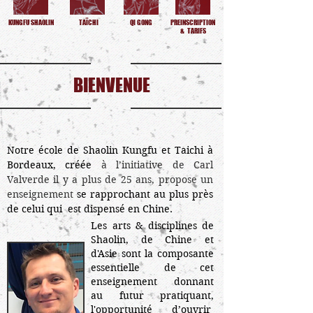
KUNGFU SHAOLIN
TAÏCHI
QI GONG
PREINSCRIPTION
& TARIFS
BIENVENUE
Notre école de Shaolin Kungfu et Taichi à
Bordeaux, créée
à l’initiative de Carl
Valverde il y a plus de 25 ans, propose un
enseignement
se
rapprochant
au plus près
de celui qui
est dispensé en Chine.
Les arts & disciplines de
Shaolin, de Chine et
d'Asie sont la composante
essentielle de cet
enseignement donnant
au futur pratiquant,
l'opportunité d’ouvrir