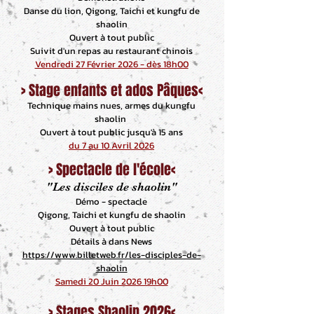
Danse du lion, Qigong, Taichi et kungfu de
shaolin
Ouvert à tout public
Suivit d'un repas au restaurant chinois
Vendredi 27 Février 2026 - dès 18h00
> Stage enfants et ados Pâques<
Technique mains nues, armes du kungfu
shaolin
Ouvert à tout public jusqu'à 15 ans
du 7 au 10 Avril 2026
> Spectacle de l'école<
"Les disciles de shaolin"
Démo - spectacle
Qigong, Taichi et kungfu de shaolin
Ouvert à tout public
Détails à dans News
https://www.billetweb.fr/les-disciples-de-
shaolin
Samedi 20 Juin 2026 19h00
> Stages Shaolin 2026<