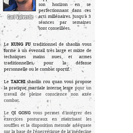
son horizon en se
perfectionnant dans ces
Carl Valverde
arts millénaires.
Jusqu'à 3
séances par semaines
sont conseillées.
Le
KUNG FU
traditionnel de shaolin vous
forme à un éventail très large et mixte de
techniques mains nues et armes
traditionnelles, pour la défense
personnelle ou le combat sportif.
Le
TAICHI
shaolin rou quan vous propose
la pratique martiale interne lente
pour un
travail de pleine conscience non axée
combat.
Le
QI GONG
vous permet d'intégrer des
exercices posturaux en maitrisant les
souffles et la disposition mentale adéquate
sur la base de l'énergétique de la médecine