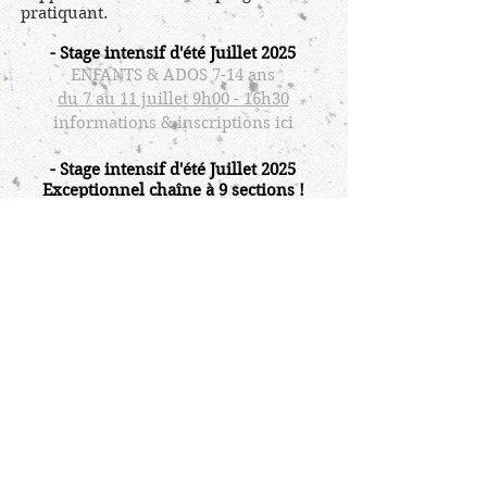
pratiquant.
- Stage intensif d'été Juillet 2025
ENFANTS & ADOS 7-14 ans
du 7 au 11 juillet 9h00 - 16h30
informations & inscriptions ici
- Stage intensif d'été Juillet 2025
Exceptionnel chaîne à 9 sections !
ADOS-ADULTES dès 15 ans
du 14 au 18 juillet 18h30 - 21h30
informations & inscriptions à venir ici
> Stage enfants et ados hiver<
Technique mains nues, armes du kungfu
shaolin
Ouvert à tout public jusqu'à 15 ans
du 9 au 13 Février 2026
informations & inscriptions cliquez ici
> Stage enfants et ados Pâques<
Technique mains nues, armes du kungfu