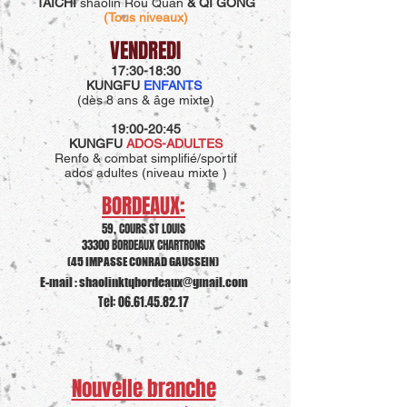
TAÏCHI
shaolin Rou Quan
&
QI GONG
(Tous niveaux)
VENDREDI
17:30-18:30
KUNGFU
ENFANTS
(dès 8 ans & âge mixte)
19:00-20:
45
KUNGFU
ADOS-ADULTES
Renfo & combat simplifié/sportif
ados adultes (niveau mixte )
BORDEAUX:
59, COURS ST LOUIS
33300 BORDEAUX CHARTRONS
(45 IMPASSE CONRAD GAUSSEIN)
E-mail :
shaolinktqbordeaux@gmail.com
Tel:
06.61.45.82.17
Nouvelle branche