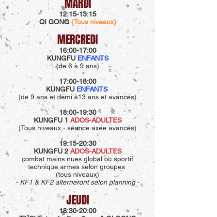
MARDI
12:15-13:15
QI GONG
(Tous niveaux)
MERCREDI
16:00-17:00
KUNGFU
ENFANTS
(de 6 à 9 ans)
17:00-18:00
KUNGFU
ENFANTS
(de 9 ans et demi à13 ans et avancés)
18:00-19:30
KUNGFU 1
ADOS-ADULTES
(Tous niveaux - séance axée avancés)
19:15-20:30
KUNGFU 2
ADOS-ADULTES
combat mains nues global ou sportif
technique armes selon groupes
(
tous niveaux)
- KF1 & KF2 alterneront selon planning -
JEUDI
18:30-20
:00