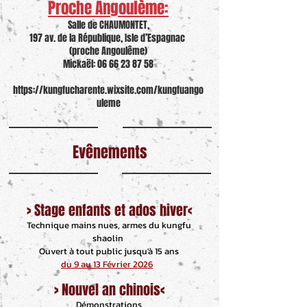
Proche Angoulème:
Salle de CHAUMONTET,
197 av. de la République, Isle d’Espagnac
(proche Angoulême)
Mickaël:
06 66 23 87 58
https://kungfucharente.wixsite.com/kungfuango
uleme
Evênements
> Stage enfants et ados hiver<
Technique mains nues, armes du kungfu
shaolin
Ouvert à tout public jusqu'à 15 ans
du 9 au 13 Février 2026
> Nouvel an chinois<
Démonstrations