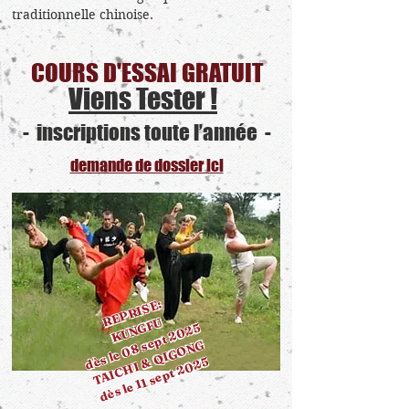
traditionnelle chinoise.
COURS D'ESSAI GRATUIT
Viens Tester !
- inscriptions toute l’année -
demande de dossier ici
REPRISE:
KUNGFU
dès le 08 sept 2025
TAICHI & QIGONG
dès le 11 sept 2025